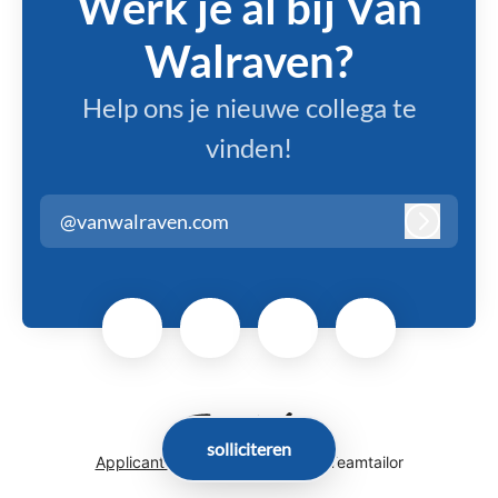
Werk je al bij Van
Walraven?
Help ons je nieuwe collega te
vinden!
@vanwalraven.com
Inloggen
solliciteren
Applicant tracking system
door Teamtailor