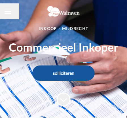
Pagina delen
CARRIÈREMENU
INKOOP
·
MIJDRECHT
Commercieel Inkoper
solliciteren