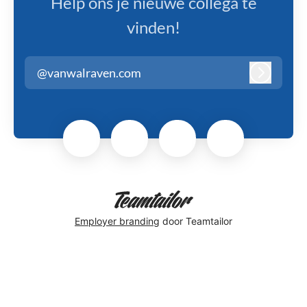
Help ons je nieuwe collega te
vinden!
@vanwalraven.com
Inloggen
Employer branding
door Teamtailor