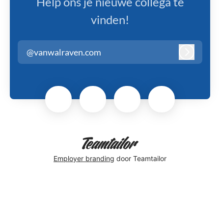
Help ons je nieuwe collega te
vinden!
@vanwalraven.com
Inloggen
Employer branding
door Teamtailor