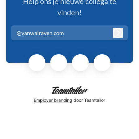
Help ons je nieuwe collega te
vinden!
@vanwalraven.com
Inloggen
Employer branding
door Teamtailor