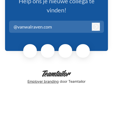
Help ons je nieuwe collega te
vinden!
@vanwalraven.com
Inloggen
Employer branding
door Teamtailor