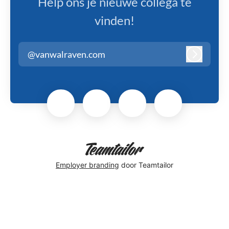
Help ons je nieuwe collega te
vinden!
@vanwalraven.com
Inloggen
Employer branding
door Teamtailor