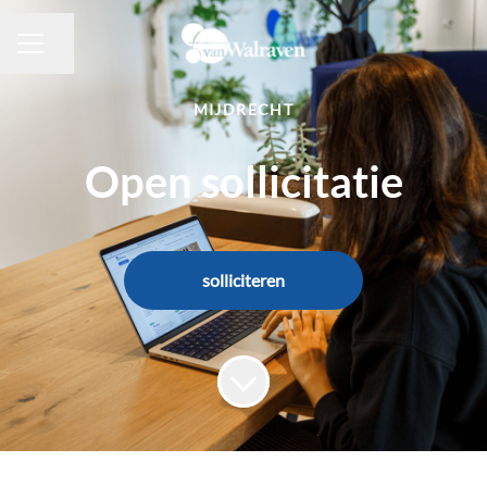
Pagina delen
CARRIÈREMENU
MIJDRECHT
Open sollicitatie
solliciteren