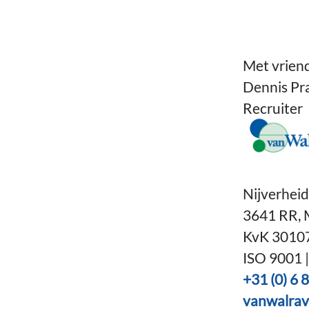
Met vriend
Dennis Pr
Recruiter
Nijverhei
3641 RR, 
KvK 3010
ISO 9001 
+31 (0) 6 
vanwalra