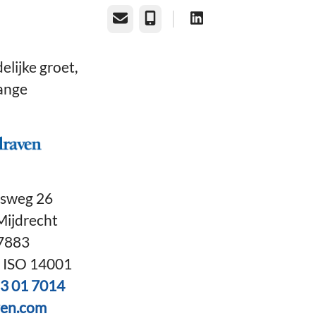
E-mailadres
Telefoonnummer
elijke groet,
ange
dsweg 26
Mijdrecht
7883
| ISO 14001
83 01 7014
ven.com