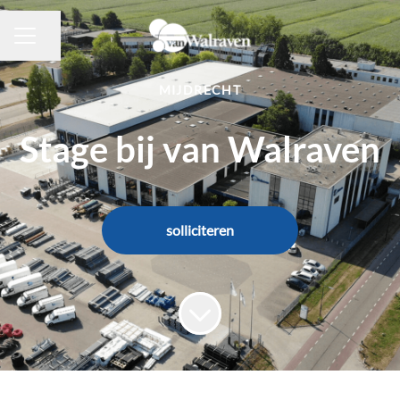
Pagina delen
CARRIÈREMENU
MIJDRECHT
Stage bij van Walraven
solliciteren